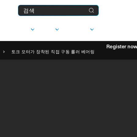
제품
기업
다운로드
MyFranke
Register no
토크 모터가 장착된 직접 구동 롤러 베어링
상담
선형 가이드
사
담당자
문의하기