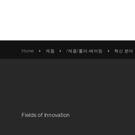
혁신적 움직임
Home
제품
/제품/롤러-베어링
혁신 분야
품질
Franke
카탈로그 및 브로셔
/제품/롤러-베어링
사명 선언문
사용 설명서 / 정보
품질 검
Erich Franke
인증서 및 지침
Foundation
Fields of Innovation