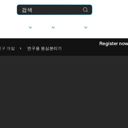
제품
기업
다운로드
MyFranke
Register no
연구 개발
연구용 원심분리기
상담
선형 가이드
사
담당자
문의하기