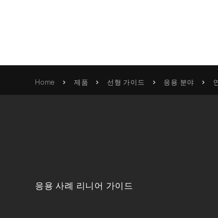
혁신적 움직임
Home
제품
선형 가이드
응용 분야
품질
Franke
카탈로그 및 브로셔
/제품/롤러-베어링
사명 선언문
사용 설명서 / 정보
품질 검
Erich Franke
인증서 및 지침
Foundation
응용 사례 리니어 가이드